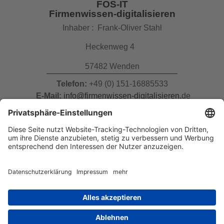
FOS-IT
Firmenwissen-digitalisieren
Inhaber : Frank-Oliver Stahl
Heckenweg 4
57482 Wenden
Telefon:
+49 (0) 151-16885533
E-Mail:
info@firmenwissen-digitalisieren.
de
RECHTLICHES
Datenschutz
AGB
Impressum